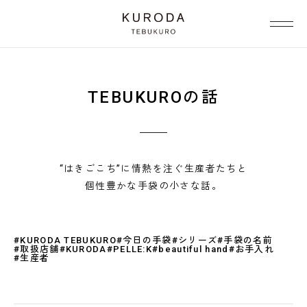
TEBUKUROの話
“はきごこち”に情熱を注ぐ生産者たちと
個性豊かな手袋の小さな話。
#KURODA TEBUKURO
#今日の手袋
#シリーズ
#手袋の名前
#取扱店舗
#KURODA
#PELLE:K
#beautiful hand
#お手入れ
#生産者